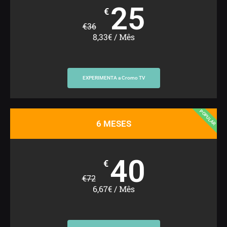
25
€
€
36
8,33€ / Mês
EXPERIMENTA a Cromo TV
POPULAR
6 MESES
40
€
€
72
6,67€ / Mês