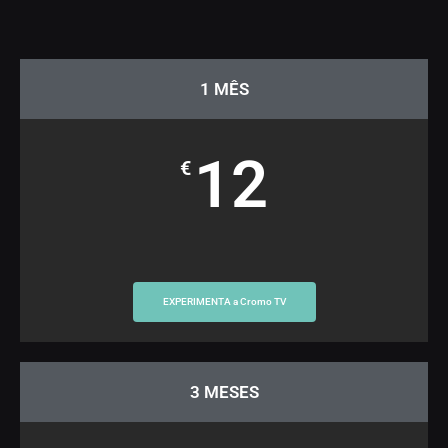
1 MÊS
12
€
EXPERIMENTA a Cromo TV
3 MESES